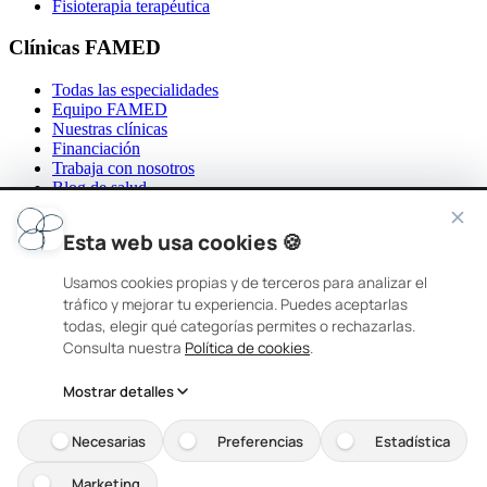
Fisioterapia terapéutica
Clínicas FAMED
Todas las especialidades
Equipo FAMED
Nuestras clínicas
Financiación
Trabaja con nosotros
Blog de salud
Contacto
Esta web usa cookies 🍪
Nuestras clínicas
Usamos cookies propias y de terceros para analizar el
FAMED Coslada
tráfico y mejorar tu experiencia. Puedes aceptarlas
todas, elegir qué categorías permites o rechazarlas.
C/ de los Almendros, 3, 28821 Coslada, Madrid
Consulta nuestra
Política de cookies
.
916 71 81 32
Mostrar detalles
L-V: 10:00–14:00 y 15:00–19:00
FAMED Torrelodones
Necesarias
Preferencias
Estadística
C/ Juan Van Halen, 9, 28250 Torrelodones, Madrid
Marketing