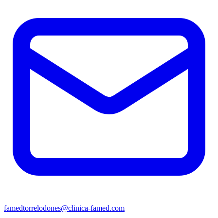
famedtorrelodones@clinica-famed.com