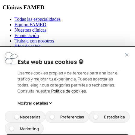
Clínicas FAMED
Todas las especialidades
Equipo FAMED
Nuestras clínicas
Financiación
Trabaja con nosotros
Blog de salud
Contacto
Esta web usa cookies 🍪
Nuestras clínicas
Usamos cookies propias y de terceros para analizar el
FAMED Coslada
tráfico y mejorar tu experiencia. Puedes aceptarlas
todas, elegir qué categorías permites o rechazarlas.
C/ de los Almendros, 3, 28821 Coslada, Madrid
Consulta nuestra
Política de cookies
.
916 71 81 32
Mostrar detalles
L-V: 10:00–14:00 y 15:00–19:00
FAMED Torrelodones
Necesarias
Preferencias
Estadística
C/ Juan Van Halen, 9, 28250 Torrelodones, Madrid
Marketing